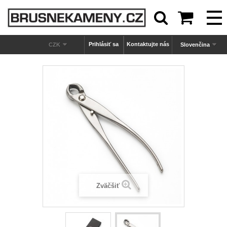



Prihlásiť sa
Kontaktujte nás
CZK
Slovenčina
Zväčšiť