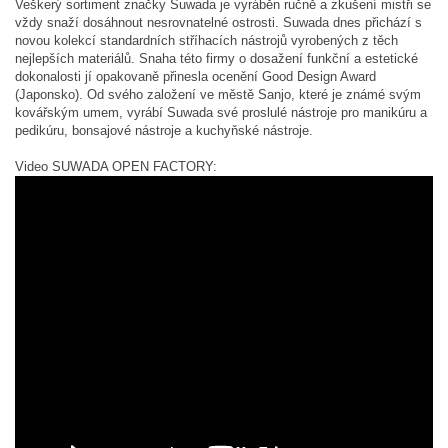
Veškerý sortiment značky Suwada je vyráběn ručně a zkušení mistři se
vždy snaží dosáhnout nesrovnatelné ostrosti. Suwada dnes přichází s
novou kolekcí standardních stříhacích nástrojů vyrobených z těch
nejlepších materiálů. Snaha této firmy o dosažení funkční a estetické
dokonalosti jí opakovaně přinesla ocenění Good Design Award
(Japonsko). Od svého založení ve městě Sanjo, které je známé svým
kovářským umem, vyrábí Suwada své proslulé nástroje pro manikúru a
pedikúru, bonsajové nástroje a kuchyňské nástroje.
Video SUWADA OPEN FACTORY: